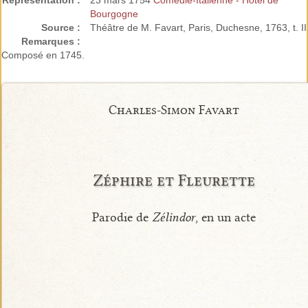
Représentation :
23 mars 1754
Comédie-Italienne - Hôtel de
Bourgogne
Source :
Théâtre de M. Favart, Paris, Duchesne, 1763, t. II
Remarques :
Composé en 1745.
Charles-Simon Favart
Zéphire et Fleurette
Parodie de
Zélindor
, en un acte