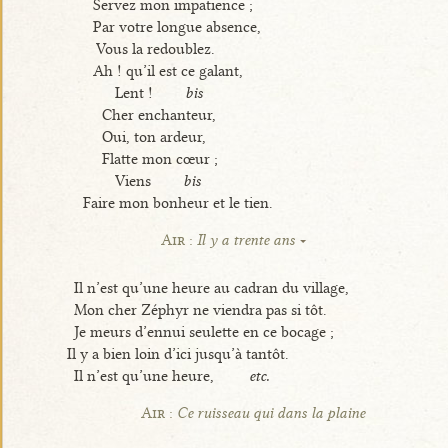
Servez mon impatience ;
Par votre longue absence,
Vous la redoublez.
Ah ! qu’il est ce galant,
Lent !
bis
Cher enchanteur,
Oui, ton ardeur,
Flatte mon cœur ;
Viens
bis
Faire mon bonheur et le tien.
Air :
Il y a trente ans
Il n’est qu’une heure au cadran du village,
Mon cher Zéphyr ne viendra pas si tôt.
Je meurs d’ennui seulette en ce bocage ;
Il y a bien loin d’ici jusqu’à tantôt.
Il n’est qu’une heure,
etc.
Air :
Ce ruisseau qui dans la plaine