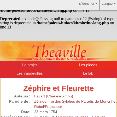
s'identifier
Langue
Warning
: Undefined array key "HTTP_ACCEPT_LANGUAGE" in
/home/poiesis/htdocs/kitesite/inc/lang.php
on line
13
Deprecated
: explode(): Passing null to parameter #2 ($string) of type
string is deprecated in
/home/poiesis/htdocs/kitesite/inc/lang.php
on
line
13
Le projet
Les pièces
Les vaudevilles
Le lab
Zéphire et Fleurette
Auteurs :
Favart (Charles-Simon)
Parodie de :
Zélindor, roi des Sylphes de Paradis de Moncrif et
Rebel/Francoeur
Date:
23 mars 1754