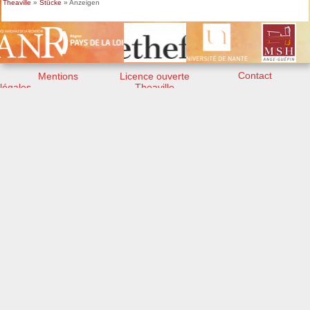
Theaville
»
Stücke
» Anzeigen
Contact
Mentions
Licence ouverte
légales
Theaville