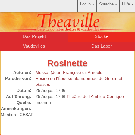
Log in
Sprache
Hilfe
Das Projekt
Stücke
Vaudevilles
Das Labor
Rosinette
Autoren:
Mussot (Jean-François) dit Arnould
Parodie von:
Rosine ou l'Épouse abandonnée de Gersin et
Gossec
Datum:
25 August 1786
Aufführung:
25 August 1786
Théâtre de l'Ambigu-Comique
Quelle:
Inconnu
Anmerkungen:
Mention : CESAR: