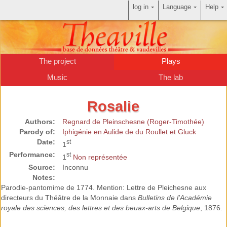
log in
Language
Help
The project
Plays
Music
The lab
Rosalie
Authors:
Regnard de Pleinschesne (Roger-Timothée)
Parody of:
Iphigénie en Aulide de du Roullet et Gluck
Date:
st
1
Performance:
st
1
Non représentée
Source:
Inconnu
Notes:
Parodie-pantomime de 1774. Mention: Lettre de Pleichesne aux
directeurs du Théâtre de la Monnaie dans
Bulletins de l'Académie
royale des sciences, des lettres et des beuax-arts de Belgique
, 1876.