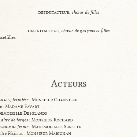
definitacteur,
chœur de filles
definitacteur,
chœur de garçons et filles
etfilles
Acteurs
rais,
fermière
: Monsieur Chanville
e
: Madame Favart
ademoiselle Desglands
aître de forges
: Monsieur Rochard
rvante de ferme
: Mademoiselle Susette
tre Pêcheux
: Monsieur Marignan