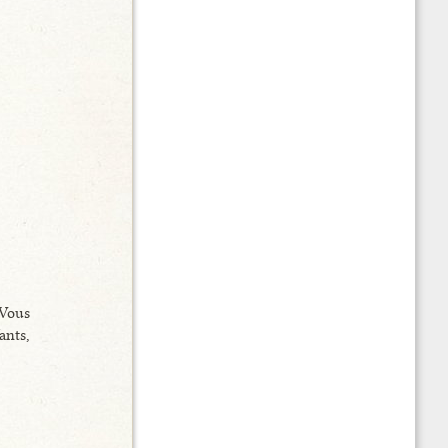
 Vous
ants,