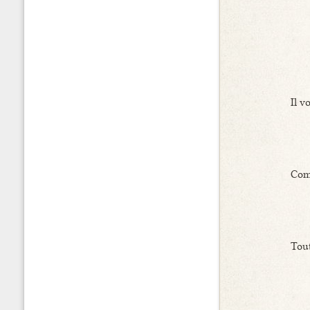
Il v
Comm
Tout