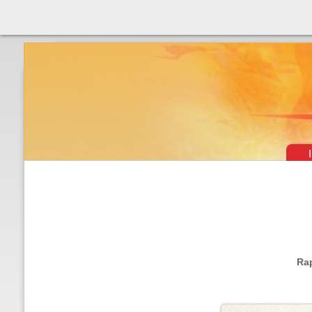
Théâtre & vaudevilles
Ra