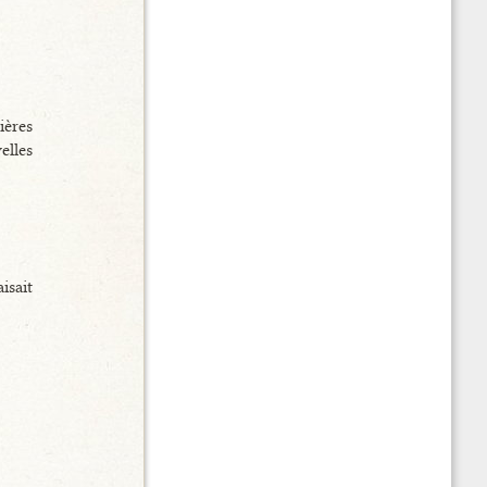
ières
elles
isait