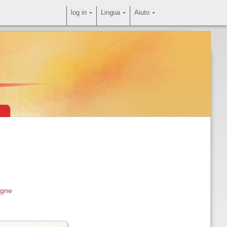
log in
Lingua
Aiuto
ogne