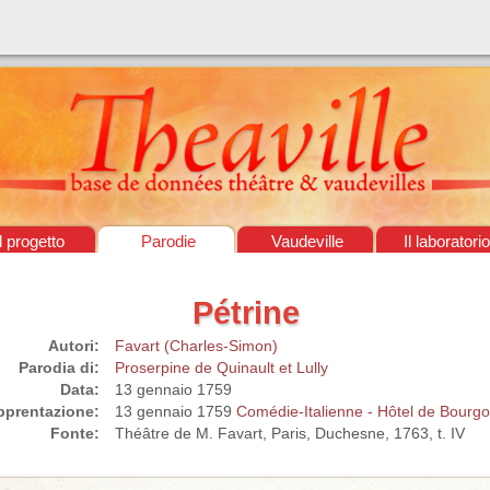
Il progetto
Parodie
Vaudeville
Il laboratorio
Pétrine
Autori:
Favart (Charles-Simon)
Parodia di:
Proserpine de Quinault et Lully
Data:
13 gennaio 1759
pprentazione:
13 gennaio 1759
Comédie-Italienne - Hôtel de Bourg
Fonte:
Théâtre de M. Favart, Paris, Duchesne, 1763, t. IV