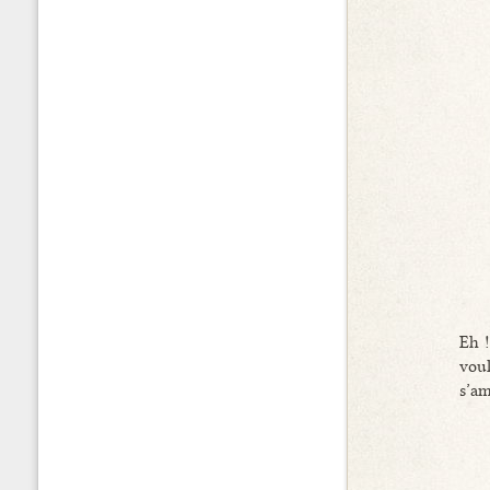
Eh !
voul
s’am