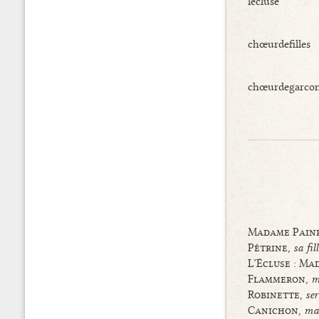
lecluse
chœurdefilles
chœurdegarcons
Madame Painf
Pétrine,
sa fill
L’Écluse : M
Flammeron,
m
Robinette,
se
Canichon,
maî