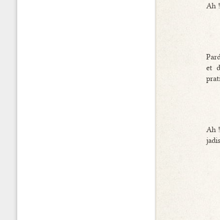
Ah !
Pard
et 
prat
Ah !
jadi