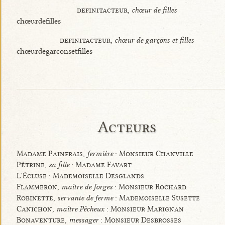
definitacteur,
chœur de filles
chœurdefilles
definitacteur,
chœur de garçons et filles
chœurdegarconsetfilles
Acteurs
Madame Painfrais,
fermière
: Monsieur Chanville
Pétrine,
sa fille
: Madame Favart
L’Écluse : Mademoiselle Desglands
Flammeron,
maître de forges
: Monsieur Rochard
Robinette,
servante de ferme
: Mademoiselle Susette
Canichon,
maître Pêcheux
: Monsieur Marignan
Bonaventure,
messager
: Monsieur Desbrosses