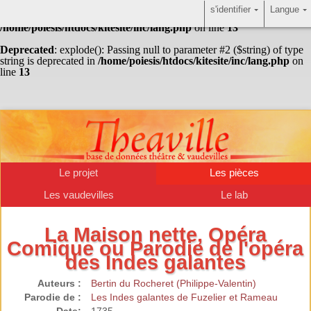
s'identifier
Langue
Warning
: Undefined array key "HTTP_ACCEPT_LANGUAGE" in
/home/poiesis/htdocs/kitesite/inc/lang.php
on line
13
Deprecated
: explode(): Passing null to parameter #2 ($string) of type
string is deprecated in
/home/poiesis/htdocs/kitesite/inc/lang.php
on
line
13
Le projet
Les pièces
Les vaudevilles
Le lab
La Maison nette, Opéra
Comique ou Parodie de l'opéra
des Indes galantes
Auteurs :
Bertin du Rocheret (Philippe-Valentin)
Parodie de :
Les Indes galantes de Fuzelier et Rameau