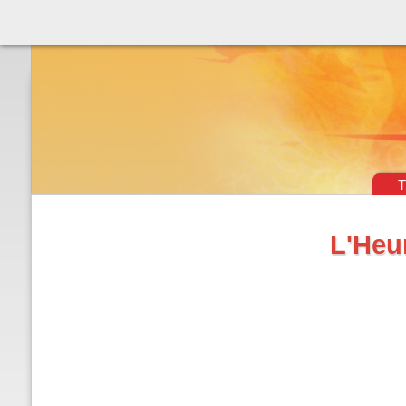
Théâtre & vaudevilles
T
L'Heu