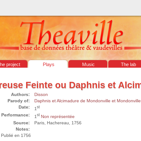
he project
Plays
Music
The lab
reuse Feinte ou Daphnis et Alci
Authors:
Disson
Parody of:
Daphnis et Alcimadure de Mondonville et Mondonville
Date:
st
1
Performance:
st
1
Non représentée
Source:
Paris, Hachereau, 1756
Notes:
Publié en 1756