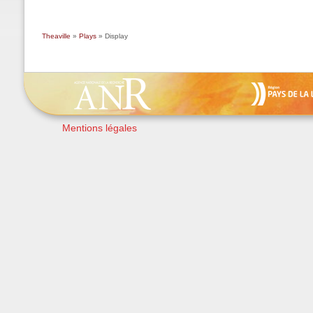
Theaville
»
Plays
» Display
Mentions légales