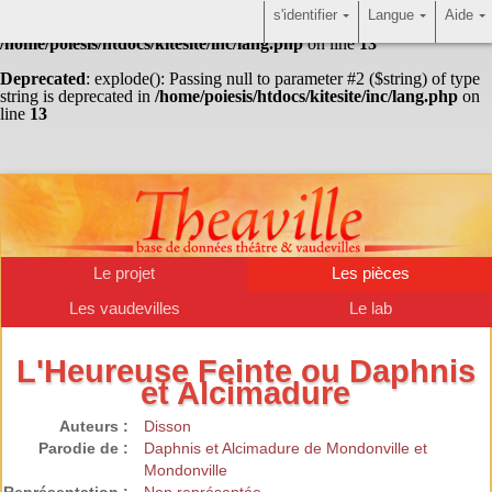
s'identifier
Langue
Aide
Warning
: Undefined array key "HTTP_ACCEPT_LANGUAGE" in
/home/poiesis/htdocs/kitesite/inc/lang.php
on line
13
Deprecated
: explode(): Passing null to parameter #2 ($string) of type
string is deprecated in
/home/poiesis/htdocs/kitesite/inc/lang.php
on
line
13
Le projet
Les pièces
Les vaudevilles
Le lab
L'Heureuse Feinte ou Daphnis
et Alcimadure
Auteurs :
Disson
Parodie de :
Daphnis et Alcimadure de Mondonville et
Mondonville