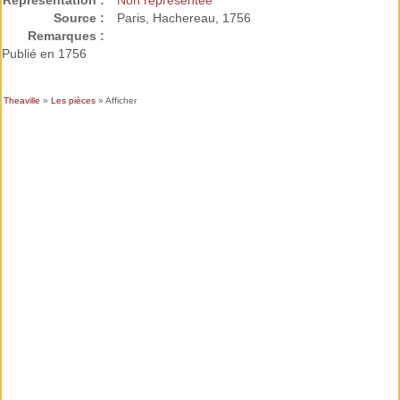
Représentation :
Non représentée
Source :
Paris, Hachereau, 1756
Remarques :
Publié en 1756
Theaville
»
Les pièces
» Afficher