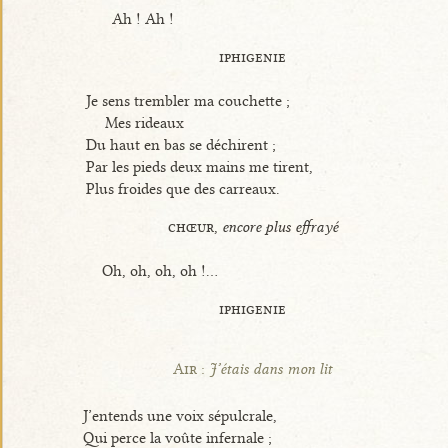
Ah ! Ah !
iphigenie
Je sens trembler ma couchette ;
Mes rideaux
Du haut en bas se déchirent ;
Par les pieds deux mains me tirent,
Plus froides que des carreaux.
chœur,
encore plus effrayé
Oh, oh, oh, oh !...
iphigenie
Air :
J’étais dans mon lit
J’entends une voix sépulcrale,
Qui perce la voûte infernale ;