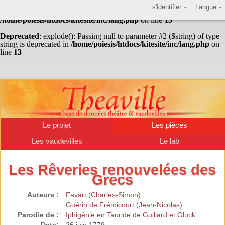
s'identifier
Langue
Warning
: Undefined array key "HTTP_ACCEPT_LANGUAGE" in
/home/poiesis/htdocs/kitesite/inc/lang.php
on line
13
Deprecated
: explode(): Passing null to parameter #2 ($string) of type
string is deprecated in
/home/poiesis/htdocs/kitesite/inc/lang.php
on
line
13
Le projet
Les pièces
Les vaudevilles
Le lab
Les Rêveries renouvelées des
Grecs
Auteurs :
Favart (Charles-Simon)
Guérin de Frémicourt (Jean-Nicolas)
Parodie de :
Iphigénie en Tauride de Guillard et Gluck