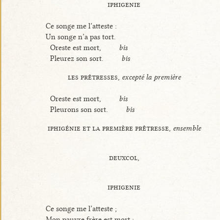
iphigenie
Ce songe me l’atteste :
Un songe n’a pas tort.
Oreste est mort,
bis
Pleurez son sort.
bis
les prêtresses,
excepté la première
Oreste est mort,
bis
Pleurons son sort.
bis
iphigénie et la première prêtresse,
ensemble
deuxcol,
iphigenie
Ce songe me l’atteste ;
Mon pauvre frère est mort :