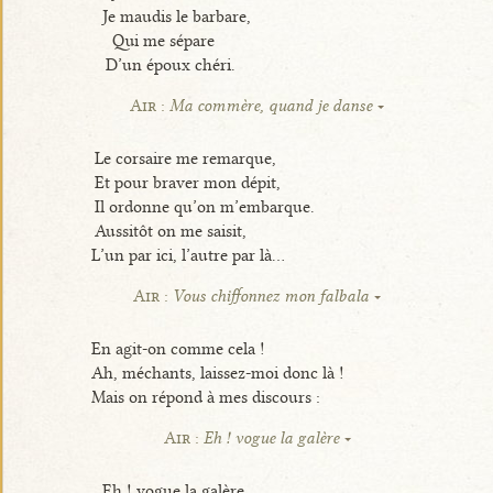
Je maudis le barbare,
Qui me sépare
D’un époux chéri.
Air :
Ma commère, quand je danse
Le corsaire me remarque,
Et pour braver mon dépit,
Il ordonne qu’on m’embarque.
Aussitôt on me saisit,
L’un par ici, l’autre par là...
Air :
Vous chiffonnez mon falbala
En agit-on comme cela !
Ah, méchants, laissez-moi donc là !
Mais on répond à mes discours :
Air :
Eh ! vogue la galère
Eh ! vogue la galère,