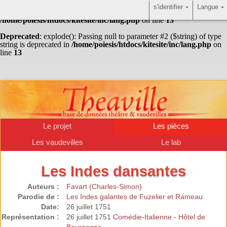
s'identifier
Langue
Warning
: Undefined array key "HTTP_ACCEPT_LANGUAGE" in
/home/poiesis/htdocs/kitesite/inc/lang.php
on line
13
Deprecated
: explode(): Passing null to parameter #2 ($string) of type
string is deprecated in
/home/poiesis/htdocs/kitesite/inc/lang.php
on
line
13
Le projet
Les pièces
Les vaudevilles
Le lab
Les Indes dansantes
Auteurs :
Favart (Charles-Simon)
Parodie de :
Les Indes galantes de Fuzelier et Rameau
Date:
26 juillet 1751
Représentation :
26 juillet 1751
Comédie-Italienne - Hôtel de