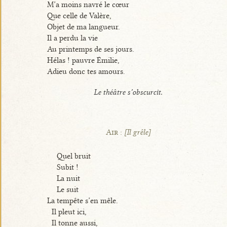
M’a moins navré le cœur
Que celle de Valère,
Objet de ma langueur.
Il a perdu la vie
Au printemps de ses jours.
Hélas ! pauvre Émilie,
Adieu donc tes amours.
Le théâtre s’obscurcit.
Air :
[Il grêle]
Quel bruit
Subit !
La nuit
Le suit
La tempête s’en mêle.
Il pleut ici,
Il tonne aussi,