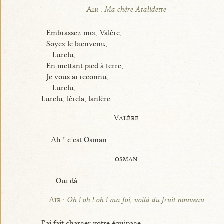
Air :
Ma chère Atalidette
Embrassez-moi, Valère,
Soyez le bienvenu,
Lurelu,
En mettant pied à terre,
Je vous ai reconnu,
Lurelu,
Lurelu, lèrela, lanlère.
Valère
Ah ! c’est Osman.
osman
Oui dà.
Air :
Oh ! oh ! oh ! ma foi, voilà du fruit nouveau
J’ai fait charger votre équipage,