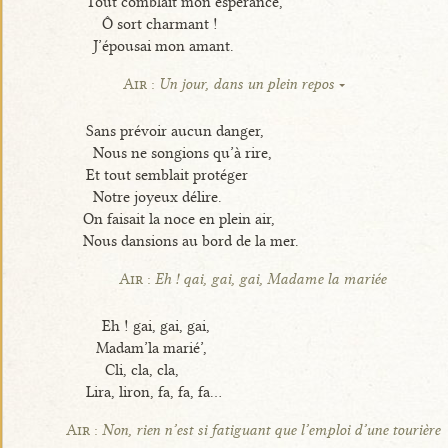
Tout comblait mon espérance,
Ô sort charmant !
J’épousai mon amant.
Air :
Un jour, dans un plein repos
Sans prévoir aucun danger,
Nous ne songions qu’à rire,
Et tout semblait protéger
Notre joyeux délire.
On faisait la noce en plein air,
Nous dansions au bord de la mer.
Air :
Eh ! qai, gai, gai, Madame la mariée
Eh ! gai, gai, gai,
Madam’la marié’,
Cli, cla, cla,
Lira, liron, fa, fa, fa...
Air :
Non, rien n’est si fatiguant que l’emploi d’une tourière