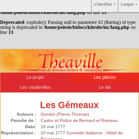
s'identifier
Langue
Warning
: Undefined array key "HTTP_ACCEPT_LANGUAGE" in
/home/poiesis/htdocs/kitesite/inc/lang.php
on line
13
Deprecated
: explode(): Passing null to parameter #2 ($string) of type
string is deprecated in
/home/poiesis/htdocs/kitesite/inc/lang.php
on
line
13
Le projet
Les pièces
Les vaudevilles
Le lab
Les Gémeaux
Auteurs :
Gondot (Pierre-Thomas)
Parodie de :
Castor et Pollux de Bernard et Rameau
Date:
10 mai 1777
Représentation :
10 mai 1777
Comédie-Italienne - Hôtel de