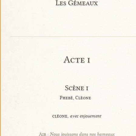
Les Gémeaux
Acte i
Scène i
Phebé, Cléone
cléone,
avec enjouement
Air :
Nous jouissons dans nos hameaux