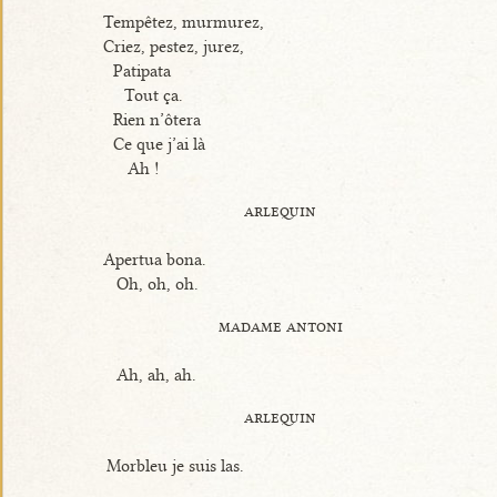
Tempêtez, murmurez,
Criez, pestez, jurez,
Patipata
Tout ça.
Rien n’ôtera
Ce que j’ai là
Ah !
arlequin
Apertua bona.
Oh, oh, oh.
madame antoni
Ah, ah, ah.
arlequin
Morbleu je suis las.