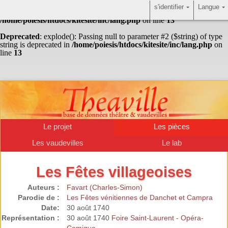
s'identifier
Langue
Warning
: Undefined array key "HTTP_ACCEPT_LANGUAGE" in
/home/poiesis/htdocs/kitesite/inc/lang.php
on line
13
Deprecated
: explode(): Passing null to parameter #2 ($string) of type
string is deprecated in
/home/poiesis/htdocs/kitesite/inc/lang.php
on
line
13
Le projet
Les pièces
Les vaudevilles
Le lab
Les Fêtes villageoises
Auteurs :
Favart (Charles-Simon)
Parodie de :
Les Fêtes vénitiennes de Danchet et Campra
Date:
30 août 1740
Représentation :
30 août 1740
Foire Saint-Laurent - Opéra-