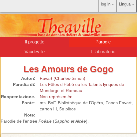
log in
Lingua
Il progetto
Parodie
Vaudeville
Il laboratorio
Les Amours de Gogo
Autori:
Favart (Charles-Simon)
Parodia di:
Les Fêtes d'Hébé ou les Talents lyriques de
Mondorge et Rameau
Rapprentazione:
Non représentée
Fonte:
ms. BnF, Bibliothèque de l'Opéra, Fonds Favart,
carton III, 5e pièce
Note:
Parodie de l'entrée
Poésie
(
Sappho et Alcée
).