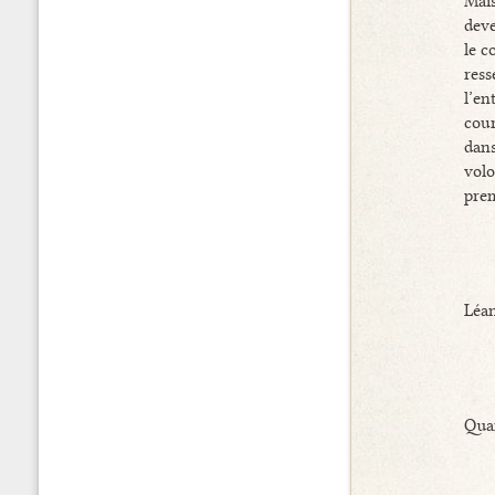
Mais
deve
le c
res
l’en
cour
dan
volo
prem
Léan
Quan