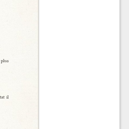
 plus
at il