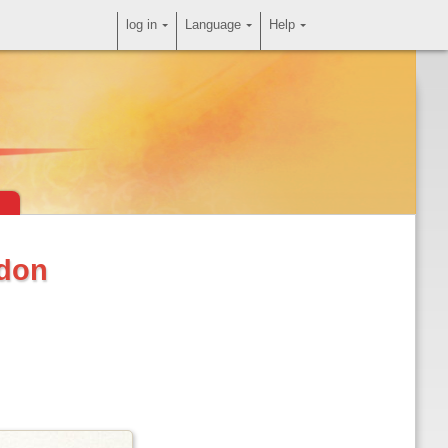
log in
Language
Help
idon