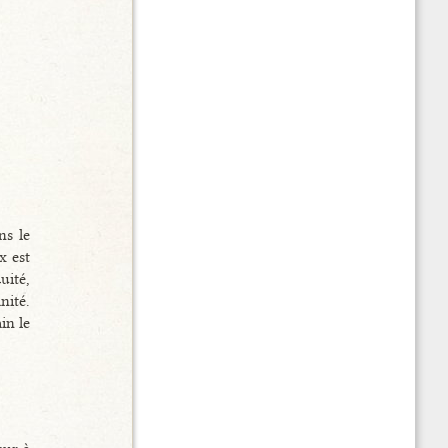
ns le
x est
uité,
nité.
in le