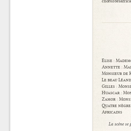
chœurdesafrica
Élise : Madem
Annette : Ma
Monsieur de 
Le beau Léand
Gilles : Mons
Huascar : Mo
Zamor : Mons
Quatre nègre
Africains
La scène se 