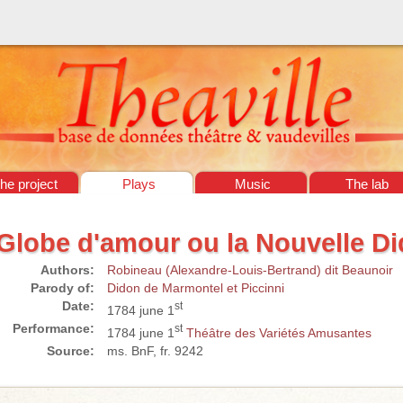
he project
Plays
Music
The lab
Globe d'amour ou la Nouvelle D
Authors:
Robineau (Alexandre-Louis-Bertrand) dit Beaunoir
Parody of:
Didon de Marmontel et Piccinni
Date:
st
1784 june 1
Performance:
st
1784 june 1
Théâtre des Variétés Amusantes
Source:
ms. BnF, fr. 9242