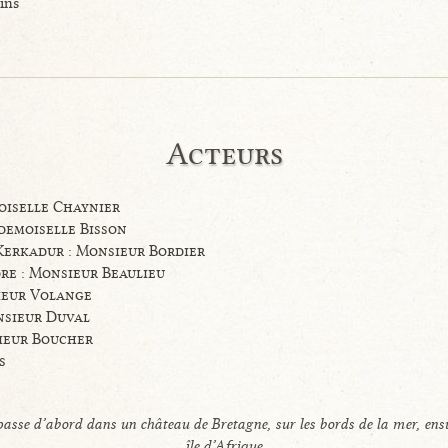
ins
Acteurs
oiselle Chaynier
demoiselle Bisson
Kerkadur : Monsieur Bordier
re : Monsieur Beaulieu
ieur Volange
nsieur Duval
ieur Boucher
s
passe d’abord dans un château de Bretagne, sur les bords de la mer, ens
île d’Afrique.