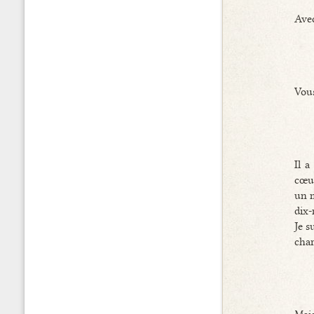
Avec
Vous
Il a
cœur
un m
dix-
Je s
char