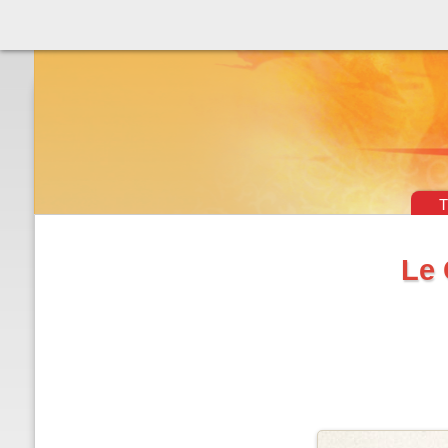
Théâtre & vaudevilles
T
Le 