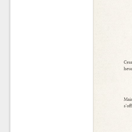
Ces
heur
Mais
s’of