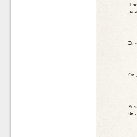
Il n
pour
Et v
Oui,
Et v
de v