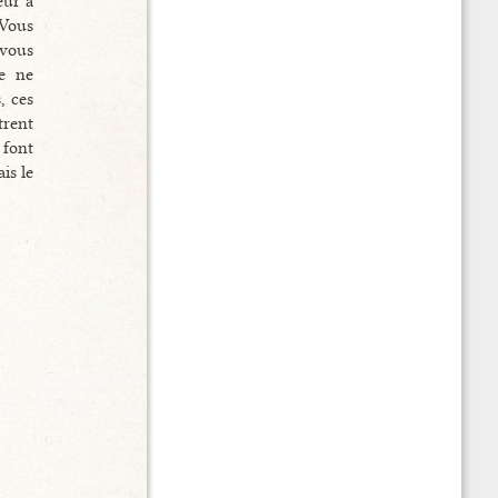
eur à
 Vous
 vous
je ne
, ces
trent
 font
is le