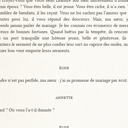
 croyez-vous que votre beau Léandre soit bien sincèrement d’hum
nir époux ? Vous êtes belle, il est jeune. Vous êtes riche, il n’a rien.
omblez de bienfaits, il les reçoit. Vous ne lui cachez pas l’amour que
sentez pour lui, il vous répond des douceurs. Mais, ma sœur, 
tends jamais parler de mariage. Je les connais ces écumeurs de mers
eurs de bonnes fortunes. Quand battus par la tempête, ils rencon
s un port tranquille une hôtesse jeune, belle et généreuse, ils
ntiers le serment de ne plus confier leur sort au caprice des ondes, ma
ier bon vent emporte leurs serments.
élise
dre n’est pas perfide, ma sœur : j’ai sa promesse de mariage par écrit.
annette
d ? Où vous l’a-t-il donnée ?
élise