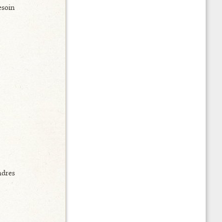
esoin
ndres