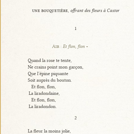
une bouquetière,
offrant des fleurs à Castor
1
Air :
Et flon, flon
Quand la rose te tente,
Ne crains point mon garçon,
Que l’épine piquante
Soit auprès du bouton.
Et flon, flon,
La liradondaine,
Et flon, flon,
La liradondon.
2
La fleur la moins jolie,