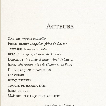
Acteurs
Castor,
garçon chapelier
Poilu,
maître chapelier, frère de Castor
Tirelire,
promise à Poilu
Bébé,
harengère, et sœur de Tirelire
Lancette,
invalide et muet, rival de Castor
Jupin,
charlatan, père de Castor et de Poilu
Deux garçons chapeliers
Un voisin
Bouquetières
Troupe de harengères
Jurés-crieurs
Maîtres et garçons chapeliers
La scène est à Paris.