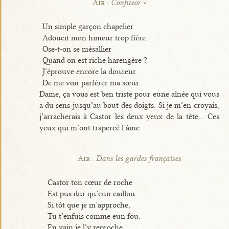
Air :
Confiteor
Un simple garçon chapelier
Adoucit mon himeur trop fière.
Ose-t-on se mésallier
Quand on est riche harengère ?
J’éprouve encore la douceur
De me voir parférer ma sœur.
Dame, ça vous est ben triste pour eune aînée qui vous
a du sens jusqu’au bout des doigts. Si je m’en croyais,
j’arracherais à Castor les deux yeux de la tête... Ces
yeux qui m’ont trapercé l’âme.
Air :
Dans les gardes françaises
Castor ton cœur de roche
Est pus dur qu’eun caillou.
Si tôt que je m’approche,
Tu t’enfuis comme eun fou.
En vain je l’y reproche