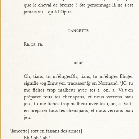
que le cheval de bronze ? Ste personnage-là ne s’est
jamais vu... qu’à l’Opira.
lancette
Ra, ra, ra.
bébé
Oh, tians, tu m’élugesOh, tians, tu m’éluges Éluger
signifie \og Ennuyer, tracasser\fg en Normand. \JC, tu
me fiches trop malheur avec tes i, on, a. Va-t-en
préparer tous tes chenapans, et nous verrons biau
jeu., tu me fiches trop malheur avec tes i, on, a. Va-t-
en préparer tous tes chenapans, et nous verrons biau
jeu.
\lancette[ sort en faisant des armes]
Eh ! oh ! ah !