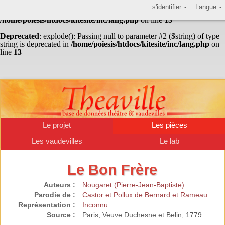
s'identifier
Langue
Warning
: Undefined array key "HTTP_ACCEPT_LANGUAGE" in
/home/poiesis/htdocs/kitesite/inc/lang.php
on line
13
Deprecated
: explode(): Passing null to parameter #2 ($string) of type
string is deprecated in
/home/poiesis/htdocs/kitesite/inc/lang.php
on
line
13
Le projet
Les pièces
Les vaudevilles
Le lab
Le Bon Frère
Auteurs :
Nougaret (Pierre-Jean-Baptiste)
Parodie de :
Castor et Pollux de Bernard et Rameau
Représentation :
Inconnu
Source :
Paris, Veuve Duchesne et Belin, 1779