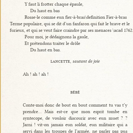
Y faut li frotter chaque épaule,
Du haut en bas
Rosse-le comme eun fier-à-bras\definition Fier-à-bras
Terme populaire, qui se dit d’un fanfaron qui fait le brave et le
furieux, et qui se veut faire craindre par ses menaces \acad 1762
Pour moi, je dédaignons la gaule,
Et prétendons traiter le drôle
Du haut en bas.
lancette,
sautant de joie
Ah ! ah ! ah !
bébé
Conte-moi donc de bout en bout comment tu vas t’y
prendre... Mais est-ce que mon esprit tombe en
syntecope, de vouloir discourir avec eun muet ? ?
Jarni ! vit-on jamais eun soldat, eun militaire qui a
servi dans les troupes de l’armée, ne parler pas pus