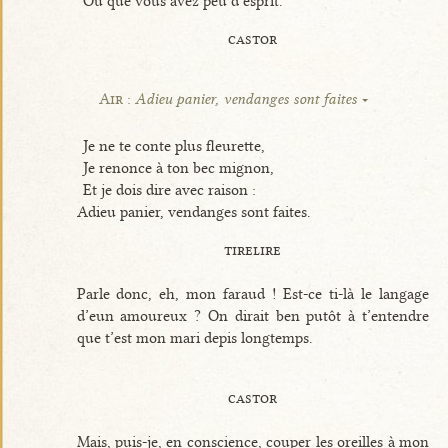
Ou que vous avez peu d’esprit.
castor
Air :
Adieu panier, vendanges sont faites
Je ne te conte plus fleurette,
Je renonce à ton bec mignon,
Et je dois dire avec raison :
Adieu panier, vendanges sont faites.
tirelire
Parle donc, eh, mon faraud ! Est-ce ti-là le langage
d’eun amoureux ? On dirait ben putôt à t’entendre
que t’est mon mari depis longtemps.
castor
Mais, puis-je, en conscience, couper les oreilles à mon