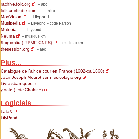
rachive.folx.org
– abc
folktunefinder.com
– abc
MonViolon
– Lilypond
Musipedia
– Lilypond – code Parson
Mutopia
– Lilypond
Neuma
– musique xml
Sequentia (IRPMF-CNRS)
– musique xml
thesession.org
– abc
Plus...
Catalogue de l'air de cour en France (1602-ca 1660)
Jean-Joseph Mouret sur musicologie.org
Livretsbaroques.fr
y.note (Loïc Chahine)
Logiciels
LateX
LilyPond