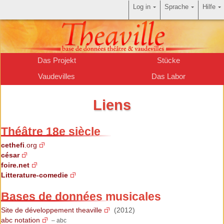
Log in
Sprache
Hilfe
Das Projekt
Stücke
Vaudevilles
Das Labor
Liens
Théâtre 18e siècle
cethefi
.org
césar
foire.net
Litterature-comedie
Bases de données musicales
Site de développement theaville
(2012)
abc notation
– abc