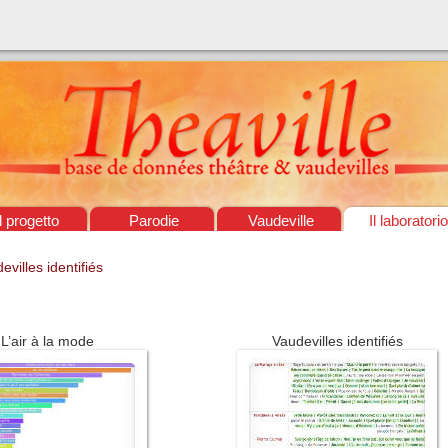
Il progetto
Parodie
Vaudeville
Il laboratorio
evilles identifiés
L’air à la mode
Vaudevilles identifiés